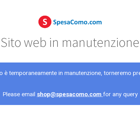
Sito web in manutenzione
ito è temporaneamente in manutenzione, torneremo pr
Please email
shop@spesacomo.com
for any query