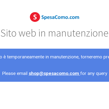
Sito web in manutenzione
ito è temporaneamente in manutenzione, torneremo pr
Please email
shop@spesacomo.com
for any query