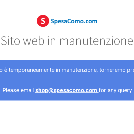
Sito web in manutenzione
ito è temporaneamente in manutenzione, torneremo pr
Please email
shop@spesacomo.com
for any query