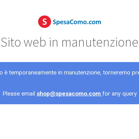
Sito web in manutenzione
ito è temporaneamente in manutenzione, torneremo pr
Please email
shop@spesacomo.com
for any query