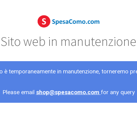
Sito web in manutenzione
ito è temporaneamente in manutenzione, torneremo pr
Please email
shop@spesacomo.com
for any query