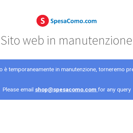
Sito web in manutenzione
ito è temporaneamente in manutenzione, torneremo pr
Please email
shop@spesacomo.com
for any query