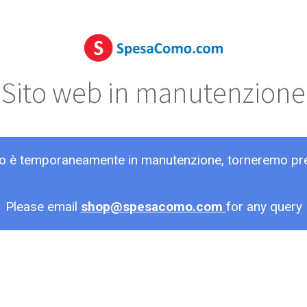
Sito web in manutenzione
ito è temporaneamente in manutenzione, torneremo pr
Please email
shop@spesacomo.com
for any query