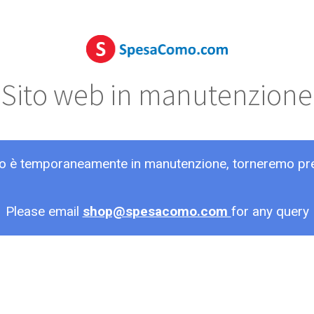
Sito web in manutenzione
ito è temporaneamente in manutenzione, torneremo pr
Please email
shop@spesacomo.com
for any query