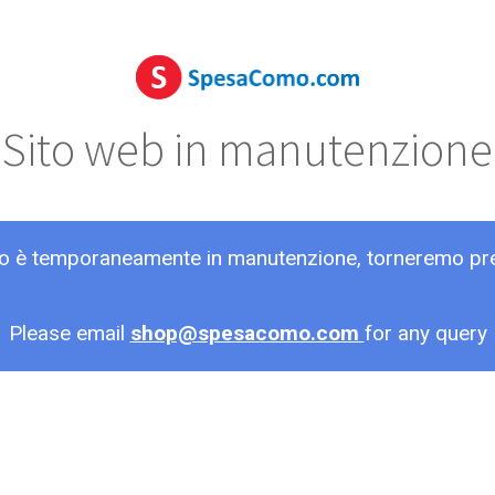
Sito web in manutenzione
ito è temporaneamente in manutenzione, torneremo pr
Please email
shop@spesacomo.com
for any query