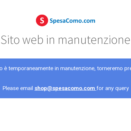
Sito web in manutenzione
ito è temporaneamente in manutenzione, torneremo pr
Please email
shop@spesacomo.com
for any query