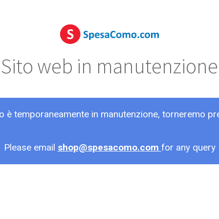
Sito web in manutenzione
ito è temporaneamente in manutenzione, torneremo pr
Please email
shop@spesacomo.com
for any query