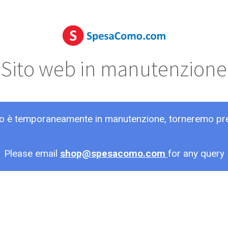
Sito web in manutenzione
ito è temporaneamente in manutenzione, torneremo pr
Please email
shop@spesacomo.com
for any query