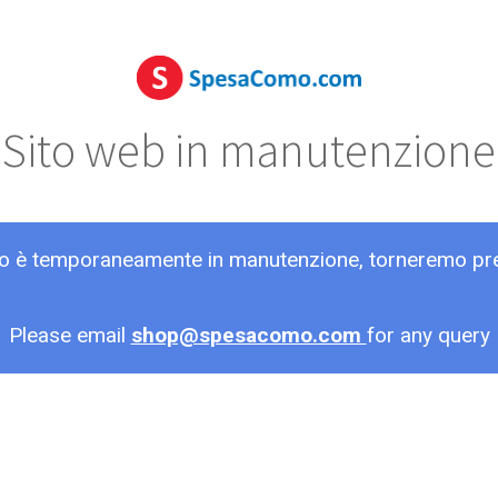
Sito web in manutenzione
ito è temporaneamente in manutenzione, torneremo pr
Please email
shop@spesacomo.com
for any query