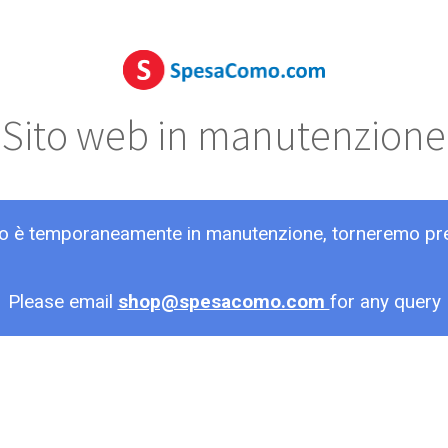
Sito web in manutenzione
ito è temporaneamente in manutenzione, torneremo pr
Please email
shop@spesacomo.com
for any query