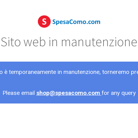
Sito web in manutenzione
ito è temporaneamente in manutenzione, torneremo pr
Please email
shop@spesacomo.com
for any query