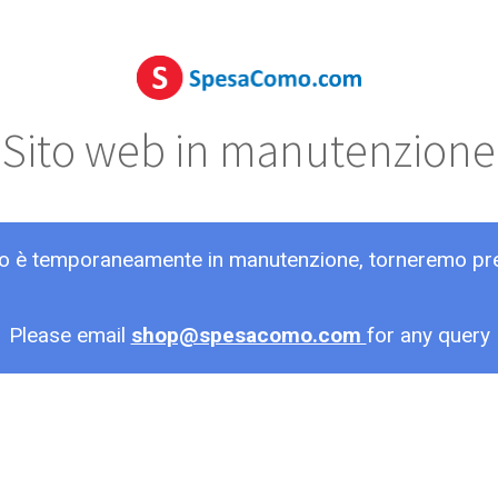
Sito web in manutenzione
ito è temporaneamente in manutenzione, torneremo pr
Please email
shop@spesacomo.com
for any query