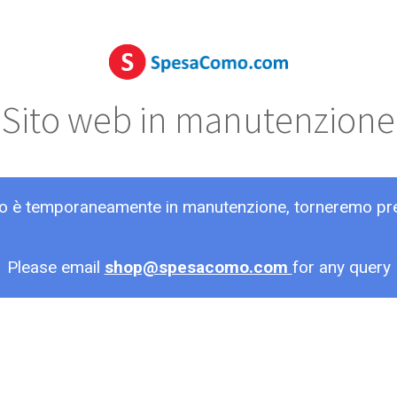
Sito web in manutenzione
ito è temporaneamente in manutenzione, torneremo pr
Please email
shop@spesacomo.com
for any query