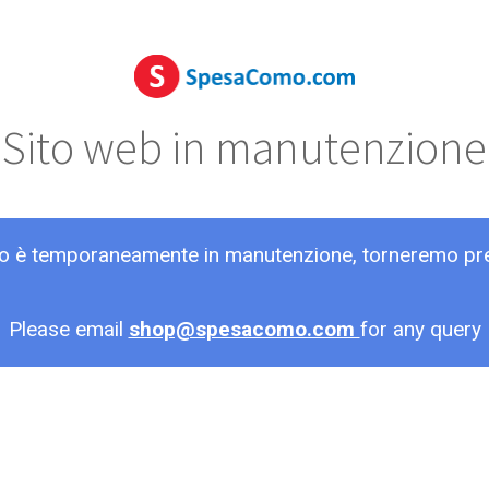
Sito web in manutenzione
ito è temporaneamente in manutenzione, torneremo pr
Please email
shop@spesacomo.com
for any query